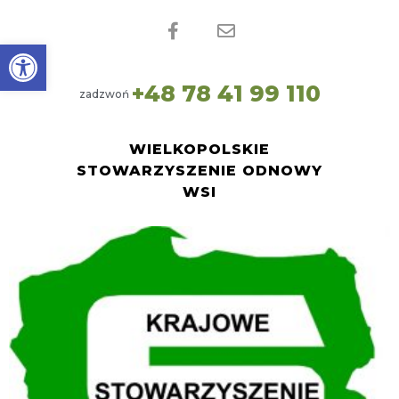
Open toolbar
0
7
8
4
8
+
1
4
1
1
9
9
zadzwoń
WIELKOPOLSKIE
STOWARZYSZENIE ODNOWY
WSI