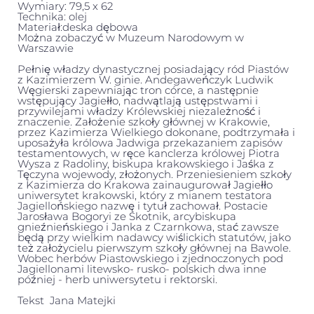
Wymiary: 79,5 x 62
Technika: olej
Materiał:deska dębowa
Można zobaczyć w Muzeum Narodowym w
Warszawie
Pełnię władzy dynastycznej posiadający ród Piastów
z Kazimierzem W. ginie. Andegaweńczyk Ludwik
Węgierski zapewniając tron córce, a następnie
wstępujący Jagiełło, nadwątlają ustępstwami i
przywilejami władzy Królewskiej niezależność i
znaczenie. Założenie szkoły głównej w Krakowie,
przez Kazimierza Wielkiego dokonane, podtrzymała i
uposażyła królowa Jadwiga przekazaniem zapisów
testamentowych, w ręce kanclerza królowej Piotra
Wysza z Radoliny, biskupa krakowskiego i Jaśka z
Tęczyna wojewody, złożonych. Przeniesieniem szkoły
z Kazimierza do Krakowa zainaugurował Jagiełło
uniwersytet krakowski, który z mianem testatora
Jagiellońskiego nazwę i tytuł zachował. Postacie
Jarosława Bogoryi ze Skotnik, arcybiskupa
gnieźnieńskiego i Janka z Czarnkowa, stać zawsze
będą przy wielkim nadawcy wiślickich statutów, jako
też założycielu pierwszym szkoły głównej na Bawole.
Wobec herbów Piastowskiego i zjednoczonych pod
Jagiellonami litewsko- rusko- polskich dwa inne
później - herb uniwersytetu i rektorski.
Tekst
Jana Matejki