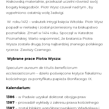
Krakowską materialnie, przekazał uczelni również swój
bogaty księgozbiór. Piotr Wysz czuwał nad tym , by
wypełniono ostatnią wolę Jadwigi.
W roku 1412 – wskutek intrygi księcia Witolda- Piotr Wysz
popadł w niełaskę i został przeniesiony na biskupstwo
poznańskie. Zmarł w 1414 roku. Spoczął w Katedrze
Poznańskiej. Warto wspomnieć, że bratanica Piotra
Wysza została drugą żoną najbardziej znanego polskiego
rycerza- Zawiszy Czarnego.
Wybrane prace Piotra Wysza:
Speculum aureum de titulis beneficiorum
ecclesiasticorum
– dzieło poświęcone krytyce fiskalizmu
kościelnego za pontyfikatu papieża Bonifacego IX.
Kalendarium:
1386
– w Padwie uzyskał doktorat obojga praw
1387
– prowadził wykłady z zakresu prawa kościelnego
1387
– został bliskim współpracownikiem Władysława i