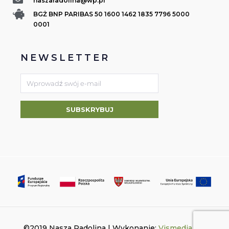
naszaradolina@wp.pl
BGŻ BNP PARIBAS 50 1600 1462 1835 7796 5000
0001
NEWSLETTER
SUBSKRYBUJ
©2019
Nasza Radolina | Wykonanie:
Vismedia s.c.