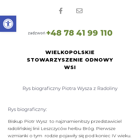
Open toolbar
+
4
8
7
8
4
1
9
9
1
1
0
zadzwoń
WIELKOPOLSKIE
STOWARZYSZENIE ODNOWY
WSI
Rys biograficzny Piotra Wysza z Radoliny
Rys biograficzny:
Biskup Piotr Wysz to najznamienitszy przedstawiciel
radolińskiej linii Leszczyców herbu Bróg. Pierwsze
wzmianki o tym rodzie pojawiły się pod koniec IV wieku.