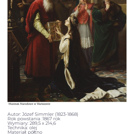
Autor: Józef Simmler (1823-1868)
Rok powstania :1867 rok
Wymiary: 289,5 x 214,6
Technika: olej
Materiał: półtno