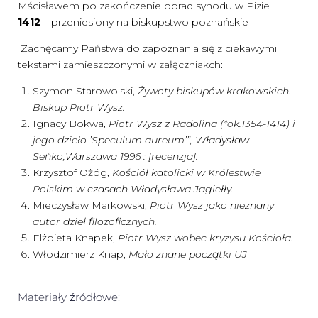
Mścisławem po zakończenie obrad synodu w Pizie
1412
– przeniesiony na biskupstwo poznańskie
Zachęcamy Państwa do zapoznania się z ciekawymi
tekstami zamieszczonymi w załączniakch:
Szymon Starowolski,
Żywoty biskupów krakowskich.
Biskup Piotr Wysz.
Ignacy Bokwa,
Piotr Wysz z Radolina (*ok.1354-1414) i
jego dzieło ’Speculum aureum’”, Władysław
Seńko,Warszawa 1996 : [recenzja].
Krzysztof Ożóg,
Kościół katolicki w Królestwie
Polskim w czasach Władysława Jagiełły.
Mieczysław Markowski,
Piotr Wysz jako nieznany
autor dzieł filozoficznych.
Elżbieta Knapek,
Piotr Wysz wobec kryzysu Kościoła.
Włodzimierz Knap,
Mało znane początki UJ
Materiały źródłowe: