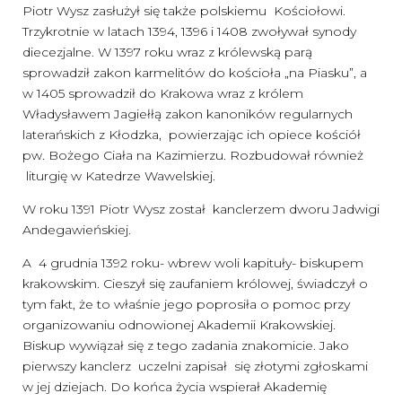
Piotr Wysz zasłużył się także polskiemu Kościołowi.
Trzykrotnie w latach 1394, 1396 i 1408 zwoływał synody
diecezjalne. W 1397 roku wraz z królewską parą
sprowadził zakon karmelitów do kościoła „na Piasku”, a
w 1405 sprowadził do Krakowa wraz z królem
Władysławem Jagiełłą zakon kanoników regularnych
laterańskich z Kłodzka, powierzając ich opiece kościół
pw. Bożego Ciała na Kazimierzu. Rozbudował również
liturgię w Katedrze Wawelskiej.
W roku 1391 Piotr Wysz został kanclerzem dworu Jadwigi
Andegawieńskiej.
A 4 grudnia 1392 roku- wbrew woli kapituły- biskupem
krakowskim. Cieszył się zaufaniem królowej, świadczył o
tym fakt, że to właśnie jego poprosiła o pomoc przy
organizowaniu odnowionej Akademii Krakowskiej.
Biskup wywiązał się z tego zadania znakomicie. Jako
pierwszy kanclerz uczelni zapisał się złotymi zgłoskami
w jej dziejach. Do końca życia wspierał Akademię