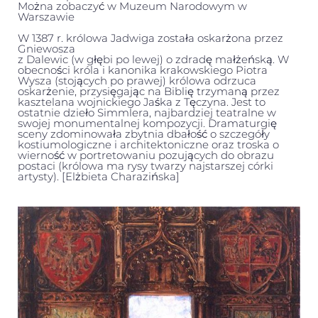
Można zobaczyć w Muzeum Narodowym w
Warszawie
W 1387 r. królowa Jadwiga została oskarżona przez
Gniewosza
z Dalewic (w głębi po lewej) o zdradę małżeńską. W
obecności króla i kanonika krakowskiego Piotra
Wysza (stojących po prawej) królowa odrzuca
oskarżenie, przysięgając na Biblię trzymaną przez
kasztelana wojnickiego Jaśka z Tęczyna. Jest to
ostatnie dzieło Simmlera, najbardziej teatralne w
swojej monumentalnej kompozycji. Dramaturgię
sceny zdominowała zbytnia dbałość o szczegóły
kostiumologiczne i architektoniczne oraz troska o
wierność w portretowaniu pozujących do obrazu
postaci (królowa ma rysy twarzy najstarszej córki
artysty). [Elżbieta Charazińska]