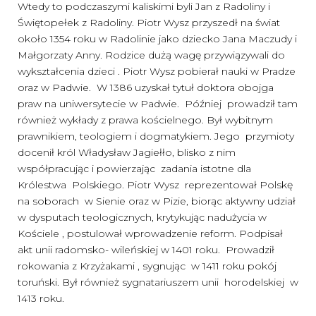
Wtedy to podczaszymi kaliskimi byli Jan z Radoliny i
Świętopełek z Radoliny. Piotr Wysz przyszedł na świat
około 1354 roku w Radolinie jako dziecko Jana Maczudy i
Małgorzaty Anny. Rodzice dużą wagę przywiązywali do
wykształcenia dzieci . Piotr Wysz pobierał nauki w Pradze
oraz w Padwie. W 1386 uzyskał tytuł doktora obojga
praw na uniwersytecie w Padwie. Później prowadził tam
również wykłady z prawa kościelnego. Był wybitnym
prawnikiem, teologiem i dogmatykiem. Jego przymioty
docenił król Władysław Jagiełło, blisko z nim
współpracując i powierzając zadania istotne dla
Królestwa Polskiego. Piotr Wysz reprezentował Polskę
na soborach w Sienie oraz w Pizie, biorąc aktywny udział
w dysputach teologicznych, krytykując nadużycia w
Kościele , postulował wprowadzenie reform. Podpisał
akt unii radomsko- wileńskiej w 1401 roku. Prowadził
rokowania z Krzyżakami , sygnując w 1411 roku pokój
toruński. Był również sygnatariuszem unii horodelskiej w
1413 roku.