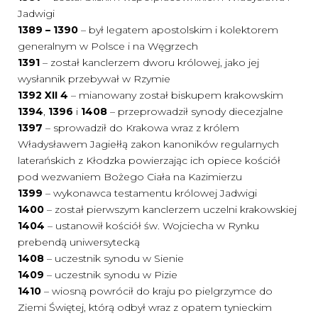
Jadwigi
1389 – 1390
– był legatem apostolskim i kolektorem
generalnym w Polsce i na Węgrzech
1391
– został kanclerzem dworu królowej, jako jej
wysłannik przebywał w Rzymie
1392 XII 4
– mianowany został biskupem krakowskim
1394
,
1396
i
1408
– przeprowadził synody diecezjalne
1397
– sprowadził do Krakowa wraz z królem
Władysławem Jagiełłą zakon kanoników regularnych
laterańskich z Kłodzka powierzając ich opiece kościół
pod wezwaniem Bożego Ciała na Kazimierzu
1399
– wykonawca testamentu królowej Jadwigi
1400
– został pierwszym kanclerzem uczelni krakowskiej
1404
– ustanowił kościół św. Wojciecha w Rynku
prebendą uniwersytecką
1408
– uczestnik synodu w Sienie
1409
– uczestnik synodu w Pizie
1410
– wiosną powrócił do kraju po pielgrzymce do
Ziemi Świętej, którą odbył wraz z opatem tynieckim