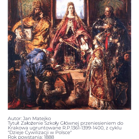
Autor: Jan Matejko
Tytuł: Założenie Szkoły Głównej przeniesieniem do
Krakowa ugruntowane R.P.1361-1399-1400, z cyklu
"Dzieje Cywilizacji w Polsce"
Rok powstania: 1888