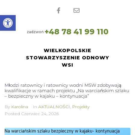
Open toolbar
+
4
zadzwoń
8
WIELKOPOLSKIE
STOWARZYSZENIE ODNOWY
WSI
Młodzi ratownicy i ratownicy wodni MSW zdobywają
kwalifikacje w ramach projektu „Na warciańskim szlaku
– bezpieczny w kajaku – kontynuacja”
By
Karolina
In
AKTUALNOŚCI
,
Projekty
Posted
Czerwiec 24, 2026