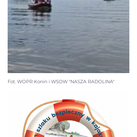
Fot. WOPR Konin i WSOW "NASZA RADOLINA"