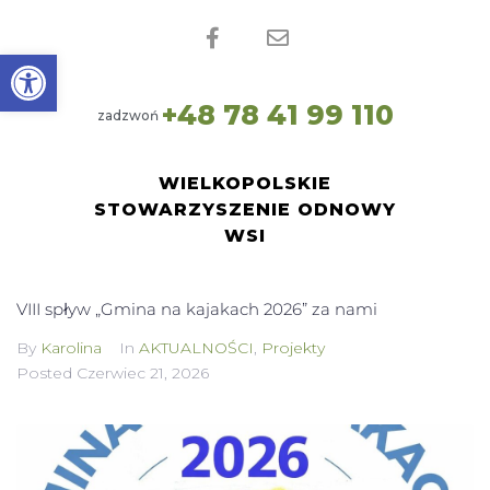
Open toolbar
+
4
8
7
8
4
1
9
9
1
1
0
zadzwoń
WIELKOPOLSKIE
STOWARZYSZENIE ODNOWY
WSI
VIII spływ „Gmina na kajakach 2026” za nami
By
Karolina
In
AKTUALNOŚCI
,
Projekty
Posted
Czerwiec 21, 2026