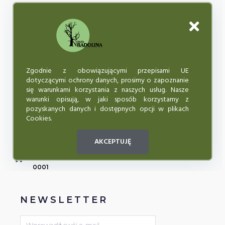
Misją Wielkopolskiego Stowarzyszenia Odnowy Wsi
„NASZA RADOLINA” jest aktywizowanie i integrowanie
lokalnej społeczności, przeciwdziałanie wykluczeniu
społecznemu osób niepełnosprawnych, starszych.
Zgodnie z obowiązującymi przepisami UE
dotyczącymi ochrony danych, prosimy o zapoznanie
się warunkami korzystania z naszych usług. Nasze
KONTAKT
warunki opisują, w jaki sposób korzystamy z
pozyskanych danych i dostępnych opcji w plikach
62-590 Golina, Radolina 30
Cookies.
KRS 695997
AKCEPTUJĘ
naszaradolina@wp.pl
BGŻ BNP PARIBAS 50 1600 1462 1835 7796 5000
0001
NEWSLETTER