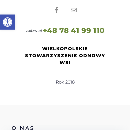
Open toolbar
+
4
8
7
8
4
1
9
9
1
1
0
zadzwoń
WIELKOPOLSKIE
STOWARZYSZENIE ODNOWY
WSI
Rok 2018
O NAS