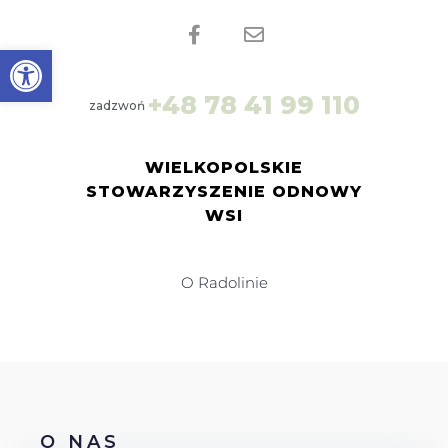
Open toolbar
+
4
8
7
8
4
1
9
9
1
1
0
zadzwoń
WIELKOPOLSKIE
STOWARZYSZENIE ODNOWY
WSI
O Radolinie
O NAS