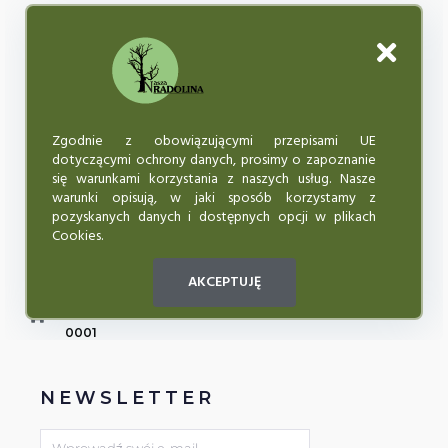
Misją Wielkopolskiego Stowarzyszenia Odnowy Wsi
„NASZA RADOLINA” jest aktywizowanie i integrowanie
lokalnej społeczności, przeciwdziałanie wykluczeniu
społecznemu osób niepełnosprawnych, starszych.
Zgodnie z obowiązującymi przepisami UE
dotyczącymi ochrony danych, prosimy o zapoznanie
się warunkami korzystania z naszych usług. Nasze
KONTAKT
warunki opisują, w jaki sposób korzystamy z
pozyskanych danych i dostępnych opcji w plikach
62-590 Golina, Radolina 30
Cookies.
KRS 695997
AKCEPTUJĘ
naszaradolina@wp.pl
BGŻ BNP PARIBAS 50 1600 1462 1835 7796 5000
0001
NEWSLETTER