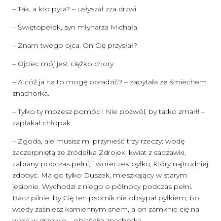
– Tak, a kto pyta? – usłyszał zza drzwi
– Świętopełek, syn młynarza Michała.
– Znam twego ojca. On Cię przysłał?
– Ojciec mój jest ciężko chory.
– A cóż ja na to mogę poradzić? – zapytała ze śmiechem
znachorka.
– Tylko ty możesz pomóc ! Nie pozwól, by tatko zmarł! –
zapłakał chłopak.
– Zgoda, ale musisz mi przynieść trzy rzeczy: wodę
zaczerpniętą ze źródełka Zdrojek, kwiat z sadzawki,
zabrany podczas pełni, i woreczek pyłku, który najtrudniej
zdobyć. Ma go tylko Duszek, mieszkający w starym
jesionie. Wychodzi z niego o północy podczas pełni.
Bacz pilnie, by Cię ten psotnik nie obsypał pyłkiem, bo
wtedy zaśniesz kamiennym snem, a on zamknie cię na
wieki w drzewie – objaśniła znachorka