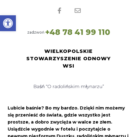
Open toolbar
+
4
8
7
8
4
1
9
9
1
1
0
zadzwoń
WIELKOPOLSKIE
STOWARZYSZENIE ODNOWY
WSI
Baśń “O radolińskim młynarzu”
Lubicie baśnie? Bo my bardzo. Dzięki nim możemy
się przenieść do świata, gdzie wszystko jest
prostsze, a dobro zwycięża w walce ze złem.
Usiądźcie wygodnie w fotelu i poczytajcie o
pewnym niesfornym Duszku, radolińskim młynarzu i