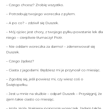
– Czego chcesz? Zrobię wszystko.
– Potrzebuję twojego woreczka z pyłem.
– A po co? – zdziwił się Duszek.
– Mój ojciec jest chory, z twojego pyłku powstanie lek dla
niego – cierpliwie tłumaczył Piotr.
– Nie oddam woreczka za darmo! – zdenerwował się
Duszek.
– Czego żądasz?
– Ciasta z jagodami. Będziesz mi je przynosił co miesiąc.
– Zgodzę się, jeśli powiesz mi, czy wiesz coś o
Świętopełku.
– Jest u mnie na służbie – odparł Duszek – Przysięgnij, że
zjem takie ciasto co miesiąc.
– Hola, Hola. Najpierw poproszę woreczek, żądam także,