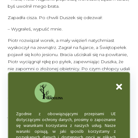
byś uwolnił mego brata.
Zapadła cisza. Po chwili Duszek się odezwał:
– Wygrałeś, wypuść mnie.
Piotr rozwiązał worek, a mały więzień natychmiast
wyskoczył na zewnątrz. Zagrał na fujarce, a Świętopełek
pojawił się koło jesionu. Bracia uściskali się na powitanie,
Piotr wyciągnął rękę po pyłek, zapewniając Duszka, że
nie zapomni o złożonej obietnicy. Po czym chłopcy udali
się nad sadzawkę, gdzie w blasku księżyca lśnił piękny,
złoty kwiat. Piotr bez zastanowienia wskoczył do wody,
by go zerwać. Bracia, mając wszystkie składniki, ruszyli do
Jadwigi.
Znachorka była zdziwiona, że im się udało. Nie cieszyło
Zgodnie z obowiązującymi przepisami UE
jej to, jednak przyrządziła lekarstwo dla Michała. Chłopcy
dotyczącymi ochrony danych, prosimy o zapoznanie
mogli wracać do domu.
się warunkami korzystania z naszych usług. Nasze
warunki opisują, w jaki sposób korzystamy z
Dotarli do młyna w samą porę. Michał był już bardzo
pozyskanych danych i dostępnych opcji w plikach