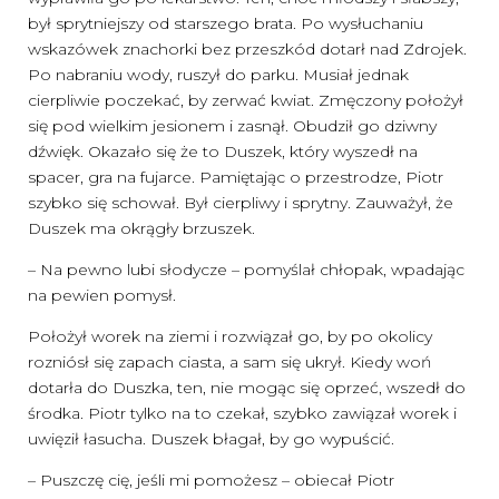
był sprytniejszy od starszego brata. Po wysłuchaniu
wskazówek znachorki bez przeszkód dotarł nad Zdrojek.
Po nabraniu wody, ruszył do parku. Musiał jednak
cierpliwie poczekać, by zerwać kwiat. Zmęczony położył
się pod wielkim jesionem i zasnął. Obudził go dziwny
dźwięk. Okazało się że to Duszek, który wyszedł na
spacer, gra na fujarce. Pamiętając o przestrodze, Piotr
szybko się schował. Był cierpliwy i sprytny. Zauważył, że
Duszek ma okrągły brzuszek.
– Na pewno lubi słodycze – pomyślał chłopak, wpadając
na pewien pomysł.
Położył worek na ziemi i rozwiązał go, by po okolicy
rozniósł się zapach ciasta, a sam się ukrył. Kiedy woń
dotarła do Duszka, ten, nie mogąc się oprzeć, wszedł do
środka. Piotr tylko na to czekał, szybko zawiązał worek i
uwięził łasucha. Duszek błagał, by go wypuścić.
– Puszczę cię, jeśli mi pomożesz – obiecał Piotr