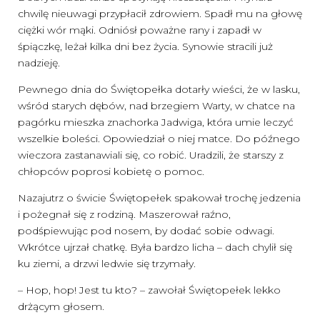
chwilę nieuwagi przypłacił zdrowiem. Spadł mu na głowę
ciężki wór mąki. Odniósł poważne rany i zapadł w
śpiączkę, leżał kilka dni bez życia. Synowie stracili już
nadzieję.
Pewnego dnia do Świętopełka dotarły wieści, że w lasku,
wśród starych dębów, nad brzegiem Warty, w chatce na
pagórku mieszka znachorka Jadwiga, która umie leczyć
wszelkie boleści. Opowiedział o niej matce. Do późnego
wieczora zastanawiali się, co robić. Uradzili, że starszy z
chłopców poprosi kobietę o pomoc.
Nazajutrz o świcie Świętopełek spakował trochę jedzenia
i pożegnał się z rodziną. Maszerował raźno,
podśpiewując pod nosem, by dodać sobie odwagi.
Wkrótce ujrzał chatkę. Była bardzo licha – dach chylił się
ku ziemi, a drzwi ledwie się trzymały.
– Hop, hop! Jest tu kto? – zawołał Świętopełek lekko
drżącym głosem.