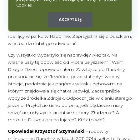
słaby, lecz leczniczy wywar przywrócił mu siły. Nie upłynął
Cookies.
nawet tydzień, a choroba odeszła w niepamięć.
AKCEPTUJĘ
Jednak Piotr nie zapomniał o przysiędze. Co miesiąc
wędrował z jagodowym ciastem pod stary jesion,
rosnący w parku w Radolinie. Zaprzyjaźnił się z Duszkiem,
więc bardzo lubił go odwiedzać.
Czy wszystko wydarzyło się naprawdę? Ależ tak. Na
własne uszy tę opowieść od Piotra usłyszałem i Wam,
Drogie Dzieci, opowiedziałem. Zawitajcie do Radoliny,
przekonacie się, że Jeziórko, gdzie stał młyn wodny,
istnieje, podobnie jak pagórek w lasku dębowym, na
którym znajdowała się chatka Jadwigi. Zaczerpnijcie
wody ze źródełka Zdrojek. Odpocznijcie w cieniu starego
jesionu. Przyłóżcie ucho do pnia, jeśli będziecie miały
szczęście, usłyszycie cichutkie szmery. Złudzenie? A
może to Duszek gra na fujarce? Któż to wie?
Opowiadał Krzysztof Szymański
– rodowity
mieszkaniec Radoliny, w latach 2011-2014 sołtys tejże wsi.