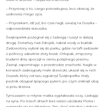
– Przyniosę ci to, czego potrzebujesz, lecz obiecaj, że
uzdrowisz mego ojca.
– Przyrzekam, idź już, bo czas nagli, uważaj na Duszka –
odpowiedziała staruszka.
Świętopełek pożegnał się z Jadwigą i ruszył w dalszą
drogę. Dotarłszy nad Zdrojek, nabrał wody w bukłak.
Zadowolony wybrał się do parku, gdzie na tafli sadzawki
o północy zakwitnie złoty kwiat. Chłopak, zmęczony
trudami dnia, spoczął w cieniu potężnego jesionu.
Zasnął, zapominając o przestrodze znachorki. Nagle w
konarach zaskrzypiały małe drzwiczki, ukazał się w nich
Duszek, który od razu wypatrzył Świętopełka. Mały
psotnik obsypał śpiącego pyłem, po czym zniknęli obaj
w pniu drzewa.
Tymczasem w młynie matka wypłakiwała oczy, czekając
na syna. Po trzech dniach bez wieści uściskała Piotra i
wyprawiła go po lekarstwo. Ten, choć młodszy i słabszy,