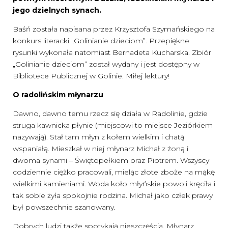
jego dzielnych synach.
Baśń została napisana przez Krzysztofa Szymańskiego na
konkurs literacki „Golinianie dzieciom”. Przepiękne
rysunki wykonała natomiast Bernadeta Kucharska. Zbiór
„Golinianie dzieciom” został wydany i jest dostępny w
Bibliotece Publicznej w Golinie. Miłej lektury!
O radolińskim młynarzu
Dawno, dawno temu rzecz się działa w Radolinie, gdzie
struga kawnicka płynie (miejscowi to miejsce Jeziórkiem
nazywają). Stał tam młyn z kołem wielkim i chatą
wspaniałą. Mieszkał w niej młynarz Michał z żoną i
dwoma synami – Świętopełkiem oraz Piotrem. Wszyscy
codziennie ciężko pracowali, mieląc złote zboże na mąkę
wielkimi kamieniami. Woda koło młyńskie powoli kręciła i
tak sobie żyła spokojnie rodzina. Michał jako człek prawy
był powszechnie szanowany.
Dobrych ludzi także spotykają nieszczęścia. Młynarz