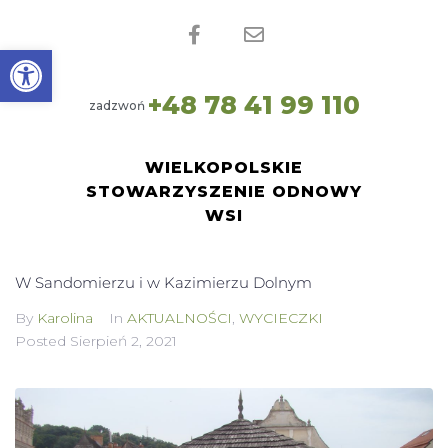
Open toolbar
0
1
1
+
4
8
7
8
4
1
9
9
zadzwoń
WIELKOPOLSKIE
STOWARZYSZENIE ODNOWY
WSI
W Sandomierzu i w Kazimierzu Dolnym
By
Karolina
In
AKTUALNOŚCI
,
WYCIECZKI
Posted
Sierpień 2, 2021