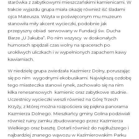
starówka z zabytkowymi mieszczańskimi kamienicami. W
trakcie wyjazdu grupa miała okazję również iść śladami
ojca Mateusza. Wizyta w poświęconym mu muzeum
stanowiła miły akcent wycieczki, podobnie jak
przepyszny obiad serwowany w Fundacji św. Ducha
Barze „U Jakuba”. Po nim wszyscy w doskonałych
humorach spędzali czas wolny na spacerach po
urokliwych uliczkach i w wypełnionych zapachem kawy
kawiarniach.
W niedzielę grupa zwiedzała Kazimierz Dolny, poruszając
się po nim wygodnymi ekobusikami. Największą ozdobę
tego miasteczka stanowi rynek, zachowało się na nim
kilka renesansowych kamienic oraz zabytkowe studnie.
Uczestnicy wycieczki weszli również na Górę Trzech
Krzyży, z której można rozpościera się piękna panorama
Kazmierza Dolnego. Mieszkańcy gminy Golina podziwiali
również ruiny zamku zbudowanego przez Kazimierza
Wielkiego oraz basztę. Dotarli również do najdłuższego i
najbardziej znanego wąwozu w Kazimierowskim Parku