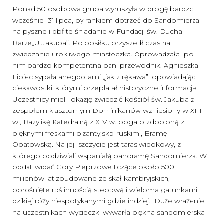
Ponad 50 osobowa grupa wyruszyła w drogę bardzo
wcześnie 31 lipca, by rankiem dotrzeć do Sandomierza
na pyszne i obfite śniadanie w Fundacji św. Ducha
Barze„U Jakuba”. Po posiłku przyszedł czas na
zwiedzanie urokliwego miasteczka. Oprowadzała po
nim bardzo kompetentna pani przewodnik. Agnieszka
Lipiec sypała anegdotami „jak z rękawa”, opowiadając
ciekawostki, którymi przeplatał historyczne informacje.
Uczestnicy mieli okazję zwiedzić kościół św. Jakuba z
zespołem klasztornym Dominikanów wzniesiony w XIII
w., Bazylikę Katedralną z XIV w. bogato zdobioną z
pięknymi freskami bizantyjsko-ruskimi, Bramę
Opatowską. Na jej szczycie jest taras widokowy, z
którego podziwiali wspaniałą panoramę Sandomierza. W
oddali widać Góry Pieprzowe liczące około 500
milionów lat zbudowane ze skał kambryjskich,
porośnięte roślinnością stepową i wieloma gatunkami
dzikiej róży niespotykanymi gdzie indziej. Duże wrażenie
na uczestnikach wycieczki wywarła piękna sandomierska